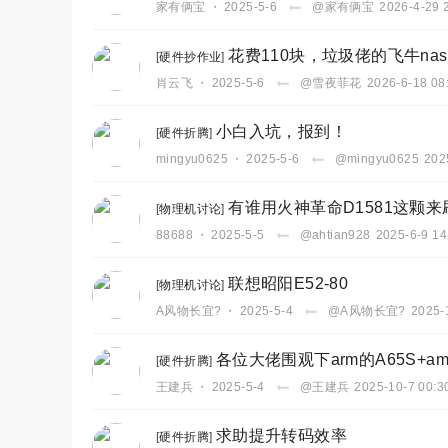
家有俩宝
・
2025-5-6
@家有俩宝
2026-4-29 
花费110块，垃圾佬的飞牛nas
[
硬件抄作业
]
肖云飞
・
2025-5-6
@雪夜菲花
2026-6-18 08
小白入坑，报到！
[
硬件折腾
]
mingyu0625
・
2025-5-6
@mingyu0625
202
有谁用火神革命D1581这颗
[
物理机讨论
]
88688
・
2025-5-5
@ahtian928
2025-6-9 14
联想昭阳E52-80
[
物理机讨论
]
A风物长宜?
・
2025-5-4
@A风物长宜?
2025-
各位大佬围观下arm的A65S+am
[
硬件折腾
]
王建兵
・
2025-5-4
@王建兵
2025-10-7 00:3
求助提升转码效率
[
硬件折腾
]