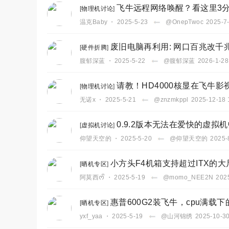
飞牛远程网络唤醒？看这里3
[
物理机讨论
]
温克Baby
・
2025-5-23
@OnepTwoc
2025-7
废旧电脑再利用: 网口百兆改千
[
硬件折腾
]
腹郁深蓝
・
2025-5-22
@腹郁深蓝
2026-1-28
请教！HD4000核显在飞牛影
[
物理机讨论
]
无诺x
・
2025-5-21
@znzmkppl
2025-12-18 
0.9.2版本无法在爱快的虚拟
[
虚拟机讨论
]
仰望天空的
・
2025-5-20
@仰望天空的
2025-
小方头F4机箱支持超过ITX的大
[
晒机专区
]
阿莫西ᰔᩚ
・
2025-5-19
@momo_NEE2N
202
惠普600G2装飞牛，cpu满载
[
晒机专区
]
yxf_yaa
・
2025-5-19
@山河锦绣
2025-10-30