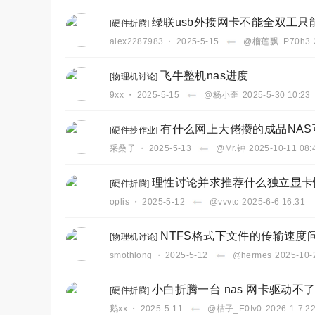
绿联usb外接网卡不能全双工只
[
硬件折腾
]
alex2287983
・
2025-5-15
@榴莲飘_P70h3
飞牛整机nas进度
[
物理机讨论
]
9xx
・
2025-5-15
@杨小歪
2025-5-30 10:23
有什么网上大佬攒的成品NAS
[
硬件抄作业
]
采桑子
・
2025-5-13
@Mr.钟
2025-10-11 08:
理性讨论并求推荐什么独立显卡
[
硬件折腾
]
oplis
・
2025-5-12
@vvvtc
2025-6-6 16:31
NTFS格式下文件的传输速度
[
物理机讨论
]
smothlong
・
2025-5-12
@hermes
2025-10-
小白折腾一台 nas 网卡驱动不了🤦‍
[
硬件折腾
]
鹅xx
・
2025-5-11
@桔子_E0Iv0
2026-1-7 2