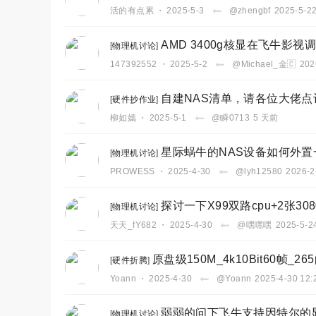
活的有点累
・
2025-5-3
@zhengbf
2025-5-22
AMD 3400g核显在飞牛影视
[
物理机讨论
]
147392552
・
2025-5-2
@Michael_金🇨
202
自建NAS清单，请各位大佬点评 (
[
硬件抄作业
]
柳如嫣
・
2025-5-1
@瞬0713
5 天前
星际蜗牛的NAS设备如何外置
[
物理机讨论
]
PROWESS
・
2025-4-30
@lyh12580
2026-2
探讨一下X99双路cpu+2张30
[
物理机讨论
]
天天_fY682
・
2025-4-30
@嘿嘿嘿
2025-5-2
原盘级150M_4k10Bit60
[
硬件折腾
]
Yoann
・
2025-4-30
@Yoann
2025-4-30 12:
弱弱的问下飞牛支持因特尔的
[
物理机讨论
]