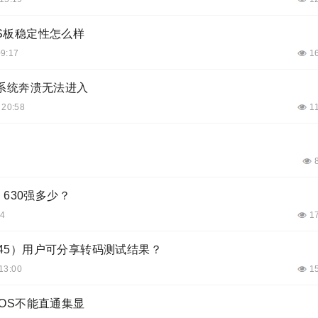
AS板稳定性怎么样
09:17
1
系统奔溃无法进入
 20:58
1
D 630强多少？
34
1
8845）用户可分享转码测试结果？
13:00
1
fnOS不能直通集显