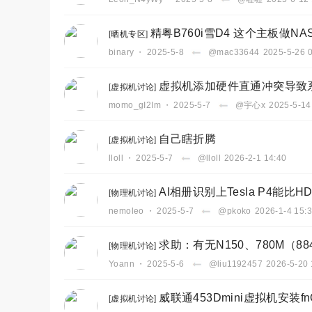
精粤B760i雪D4 这个主板做N
[
晒机专区
]
binary
・
2025-5-8
@mac33644
2025-5-26 
虚拟机添加硬件直通冲突导致
[
虚拟机讨论
]
momo_gI2Im
・
2025-5-7
@宇心x
2025-5-14
自己瞎折腾
[
虚拟机讨论
]
lloll
・
2025-5-7
@lloll
2026-2-1 14:40
AI相册识别上Tesla P4能比H
[
物理机讨论
]
nemoleo
・
2025-5-7
@pkoko
2026-1-4 15:
求助：有无N150、780M（
[
物理机讨论
]
Yoann
・
2025-5-6
@liu1192457
2026-5-20 
威联通453Dmini虚拟机安装
[
虚拟机讨论
]