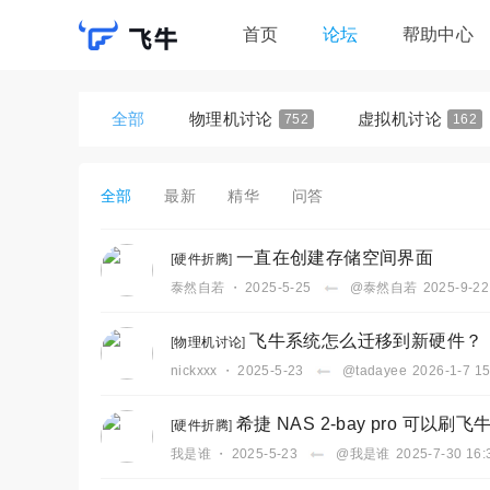
首页
论坛
帮助中心
全部
物理机讨论
虚拟机讨论
752
162
全部
最新
精华
问答
一直在创建存储空间界面
[
硬件折腾
]
泰然自若
・
2025-5-25
@泰然自若
2025-9-22
飞牛系统怎么迁移到新硬件？
[
物理机讨论
]
nickxxx
・
2025-5-23
@tadayee
2026-1-7 15
希捷 NAS 2-bay pro 可以刷飞
[
硬件折腾
]
我是谁
・
2025-5-23
@我是谁
2025-7-30 16: