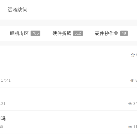
远程访问
晒机专区
硬件折腾
硬件抄作业
705
512
48
 17:41
:21
3
牛吗
30
1