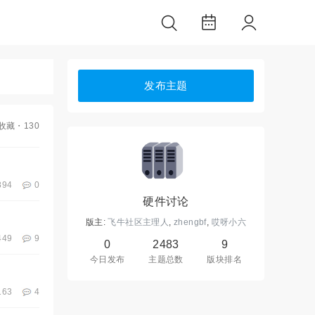
发布主题
收藏
・130
894
0
硬件讨论
版主:
飞牛社区主理人
,
zhengbf
,
哎呀小六
449
9
0
2483
9
今日发布
主题总数
版块排名
163
4