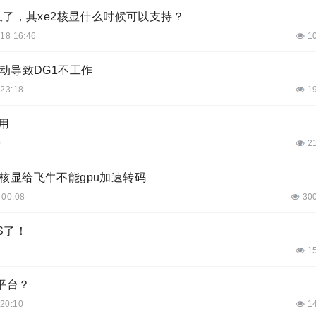
出来蛮久了，其xe2核显什么时候可以支持？
18 16:46
1
e驱动导致DG1不工作
 23:18
1
用
0
2
xi直通核显给飞牛不能gpu加速转码
 00:08
30
S了！
1
平台？
 20:10
1