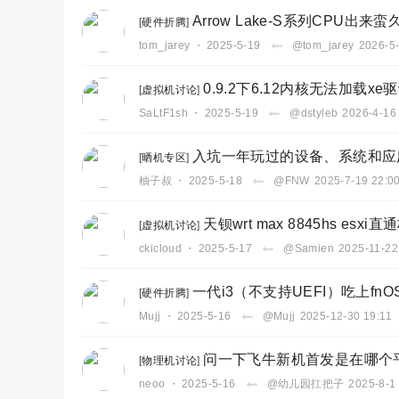
Arrow Lake-S系列CPU
[
硬件折腾
]
tom_jarey
・
2025-5-19
@tom_jarey
2026-5-
0.9.2下6.12内核无法加载x
[
虚拟机讨论
]
SaLtF1sh
・
2025-5-19
@dstyleb
2026-4-16
入坑一年玩过的设备、系统和应
[
晒机专区
]
柚子叔
・
2025-5-18
@FNW
2025-7-19 22:0
天钡wrt max 8845hs es
[
虚拟机讨论
]
ckicloud
・
2025-5-17
@Samien
2025-11-22
一代i3（不支持UEFI）吃上fnO
[
硬件折腾
]
Mujj
・
2025-5-16
@Mujj
2025-12-30 19:11
问一下飞牛新机首发是在哪个
[
物理机讨论
]
neoo
・
2025-5-16
@幼儿园扛把子
2025-8-1