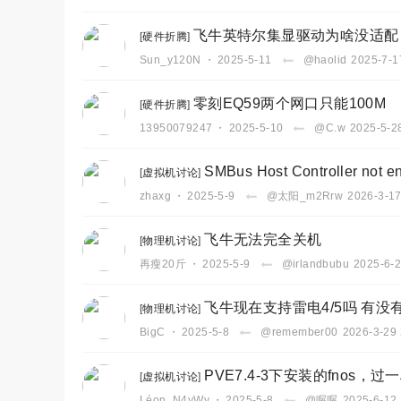
飞牛英特尔集显驱动为啥没适配
[
硬件折腾
]
Sun_y120N
・
2025-5-11
@haolid
2025-7-1
零刻EQ59两个网口只能100M
[
硬件折腾
]
13950079247
・
2025-5-10
@C.w
2025-5-2
SMBus Host Controller not e
[
虚拟机讨论
]
zhaxg
・
2025-5-9
@太阳_m2Rrw
2026-3-17
飞牛无法完全关机
[
物理机讨论
]
再瘦20斤
・
2025-5-9
@irlandbubu
2025-6-2
飞牛现在支持雷电4/5吗 有没
[
物理机讨论
]
BigC
・
2025-5-8
@remember00
2026-3-29 
PVE7.4-3下安装的fnos
[
虚拟机讨论
]
Léon_N4yWy
・
2025-5-8
@喔喔
2025-6-12 