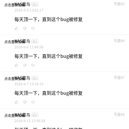
NAS菜鸟
号盘85
点击重新加载
楼主
2026-6-4 13:01:17
每天顶一下，直到这个bug被修复
NAS菜鸟
号盘86
点击重新加载
楼主
2026-6-6 11:46:58
每天顶一下，直到这个bug被修复
NAS菜鸟
号盘87
点击重新加载
楼主
2026-6-7 13:16:19
每天顶一下，直到这个bug被修复
NAS菜鸟
号盘88
点击重新加载
楼主
2026-6-11 13:06:58