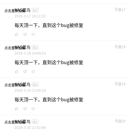
NAS菜鸟
号盘17
点击重新加载
楼主
2026-3-17 16:11:52
每天顶一下，直到这个bug被修复
NAS菜鸟
号盘18
点击重新加载
楼主
2026-3-18 14:09:33
每天顶一下，直到这个bug被修复
NAS菜鸟
号盘19
点击重新加载
楼主
2026-3-19 12:45:24
每天顶一下，直到这个bug被修复
NAS菜鸟
号盘20
点击重新加载
楼主
2026-3-20 11:52:48