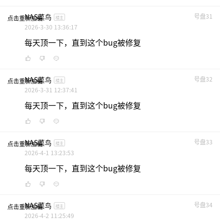
NAS菜鸟
号盘31
点击重新加载
楼主
2026-3-30 13:36:17
每天顶一下，直到这个bug被修复
NAS菜鸟
号盘32
点击重新加载
楼主
2026-3-31 12:37:41
每天顶一下，直到这个bug被修复
NAS菜鸟
号盘33
点击重新加载
楼主
2026-4-1 13:23:53
每天顶一下，直到这个bug被修复
NAS菜鸟
号盘34
点击重新加载
楼主
2026-4-2 11:25:49