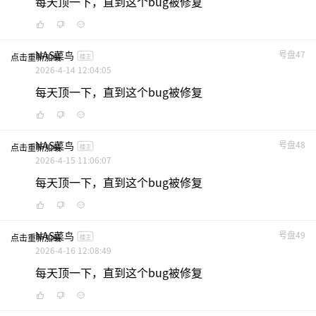
每天顶一下，直到这个bug被修复
NAS菜鸟
号盘47
点击重新加载
楼主
2026-4-14 12:04:05
每天顶一下，直到这个bug被修复
NAS菜鸟
号盘48
点击重新加载
楼主
2026-4-15 11:06:07
每天顶一下，直到这个bug被修复
NAS菜鸟
号盘49
点击重新加载
楼主
2026-4-16 12:08:49
每天顶一下，直到这个bug被修复