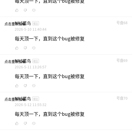
每天顶一下，直到这个bug被修复
NAS菜鸟
号盘68
点击重新加载
楼主
2026-5-10 11:40:44
每天顶一下，直到这个bug被修复
NAS菜鸟
号盘69
点击重新加载
楼主
2026-5-11 13:26:57
每天顶一下，直到这个bug被修复
NAS菜鸟
号盘70
点击重新加载
楼主
2026-5-12 11:55:32
每天顶一下，直到这个bug被修复