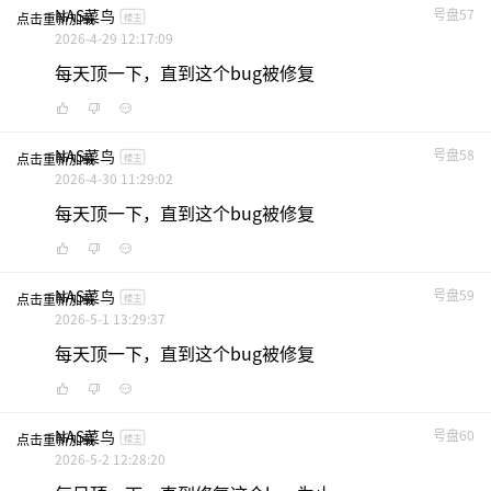
NAS菜鸟
号盘57
点击重新加载
楼主
2026-4-29 12:17:09
每天顶一下，直到这个bug被修复
NAS菜鸟
号盘58
点击重新加载
楼主
2026-4-30 11:29:02
每天顶一下，直到这个bug被修复
NAS菜鸟
号盘59
点击重新加载
楼主
2026-5-1 13:29:37
每天顶一下，直到这个bug被修复
NAS菜鸟
号盘60
点击重新加载
楼主
2026-5-2 12:28:20