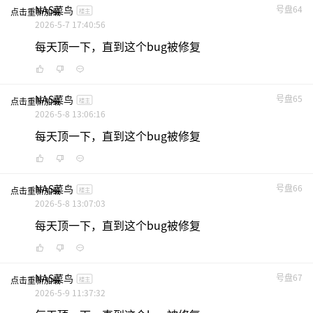
NAS菜鸟
号盘64
点击重新加载
楼主
2026-5-7 17:40:56
每天顶一下，直到这个bug被修复
NAS菜鸟
号盘65
点击重新加载
楼主
2026-5-8 13:06:16
每天顶一下，直到这个bug被修复
NAS菜鸟
号盘66
点击重新加载
楼主
2026-5-8 13:07:03
每天顶一下，直到这个bug被修复
NAS菜鸟
号盘67
点击重新加载
楼主
2026-5-9 11:37:32