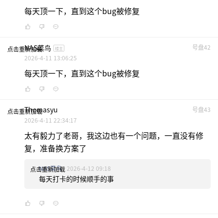
每天顶一下，直到这个bug被修复
NAS菜鸟
号盘42
点击重新加载
楼主
2026-4-11 13:06:25
每天顶一下，直到这个bug被修复
Thomasyu
号盘43
点击重新加载
2026-4-11 22:34:17
太有毅力了老哥，我这边也有一个问题，一直没有修
复，准备换方案了
NAS菜鸟
2026-4-12 09:18
点击重新加载
每天打卡的时候顺手的事