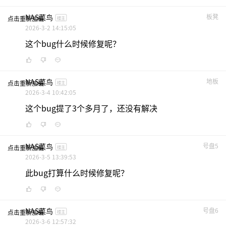
NAS菜鸟
板凳
点击重新加载
楼主
2026-3-2 14:15:05
这个bug什么时候修复呢？
NAS菜鸟
地板
点击重新加载
楼主
2026-3-4 10:42:05
这个bug提了3个多月了，还没有解决
NAS菜鸟
号盘5
点击重新加载
楼主
2026-3-5 13:39:53
此bug打算什么时候修复呢？
NAS菜鸟
号盘6
点击重新加载
楼主
2026-3-6 12:57:32