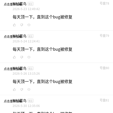
NAS菜鸟
号盘78
点击重新加载
楼主
2026-5-23 12:49:42
每天顶一下，直到这个bug被修复
NAS菜鸟
号盘79
点击重新加载
楼主
2026-5-24 12:24:41
每天顶一下，直到这个bug被修复
NAS菜鸟
号盘80
点击重新加载
楼主
2026-5-26 13:15:26
每天顶一下，直到这个bug被修复
NAS菜鸟
号盘81
点击重新加载
楼主
2026-5-30 12:35:06