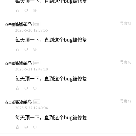
每天顶一下，直到这个bug被修复
NAS菜鸟
号盘75
点击重新加载
楼主
2026-5-20 12:37:55
每天顶一下，直到这个bug被修复
NAS菜鸟
号盘76
点击重新加载
楼主
2026-5-21 12:47:18
每天顶一下，直到这个bug被修复
NAS菜鸟
号盘77
点击重新加载
楼主
2026-5-22 12:49:04
每天顶一下，直到这个bug被修复