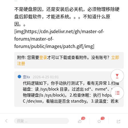
不是硬盘原因，还是安装后必关机，必须物理移除硬
盘后卸载软件，才能进系统。。。不知道什么原
因。。
[img]https://cdn.jsdelivr.net/gh/master-of-
forums/master-of-
forums/public/images/patch.gif[/img]
附件:
您需要
登录
才可以下载或查看附件。没有账号？
立即
注册
壹xx
2026-4-25 01:01
代码逻辑如下，你手动执行测试下，看有无异常 1.扫描
磁盘：读 /sys/block 目录，过滤出 sd*、nvme*、vd*
物理硬盘(ls /sys/block)。 2.检查休眠：执行 hdparm -
C /dev/xxx，看输出是否含 standby。 3.读温度：若未
26
73
回复 ...
Squader
号盘27