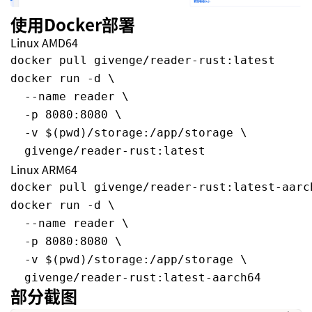
使用Docker部署
Linux AMD64
docker pull givenge/reader-rust:latest

docker run -d \

  --name reader \

  -p 8080:8080 \

  -v $(pwd)/storage:/app/storage \

Linux ARM64
docker pull givenge/reader-rust:latest-aarch
docker run -d \

  --name reader \

  -p 8080:8080 \

  -v $(pwd)/storage:/app/storage \

部分截图