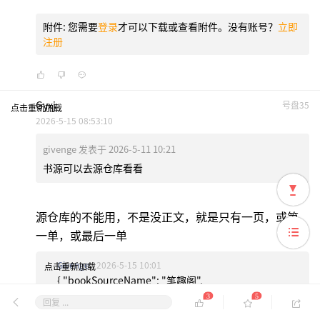
附件:
您需要
登录
才可以下载或查看附件。没有账号？
立即
注册
Gyxj
号盘35
点击重新加载
2026-5-15 08:53:10
givenge 发表于 2026-5-11 10:21
书源可以去源仓库看看
源仓库的不能用，不是没正文，就是只有一页，或第
一单，或最后一单
Givenge
2026-5-15 10:01
点击重新加载
{ "bookSourceName": "笔趣阁",
"bookSourceGroup": "小说", "bookSourceUrl":
3
5
回复 ...
"https://m.22biqu.com/", "bookSourceType": 0,