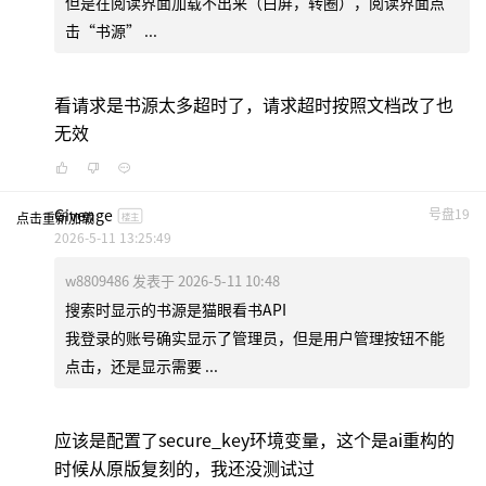
但是在阅读界面加载不出来（白屏，转圈），阅读界面点
击“书源” ...
看请求是书源太多超时了，请求超时按照文档改了也
无效
Givenge
号盘19
点击重新加载
楼主
2026-5-11 13:25:49
w8809486 发表于 2026-5-11 10:48
搜索时显示的书源是猫眼看书API
我登录的账号确实显示了管理员，但是用户管理按钮不能
点击，还是显示需要 ...
应该是配置了secure_key环境变量，这个是ai重构的
时候从原版复刻的，我还没测试过