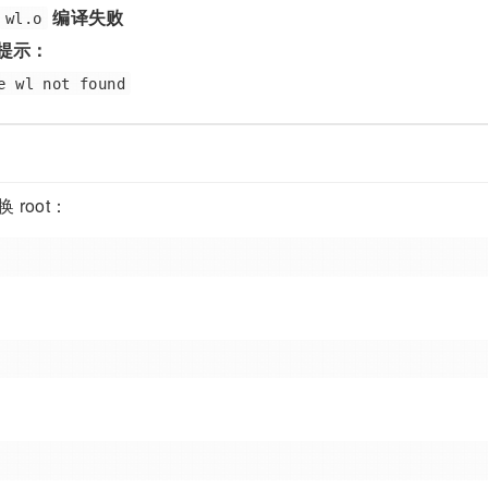
编译失败
wl.o
提示：
e wl not found
 root：