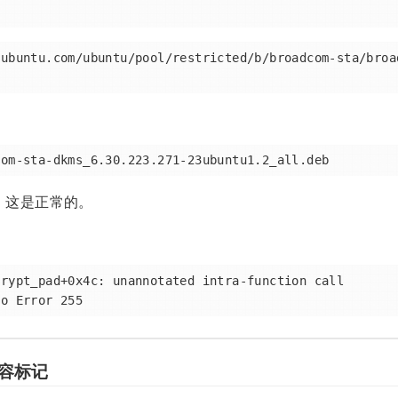
.ubuntu.com/ubuntu/pool/restricted/b/broadcom-sta/broa
，这是正常的。
rypt_pad+0x4c: unannotated intra-function call

 兼容标记