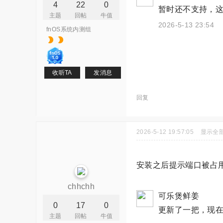
4
22
0
暂时还不支持，这
主题
回帖
牛值
2026-5-13 23:54
fnOS系统内测组
收听TA
发消息
回复
2026-5-12 19:57:05
显示全
安装之后提示端口被占
chhchh
可乐煲鲜姜
0
17
0
更新了一把，现
主题
回帖
牛值