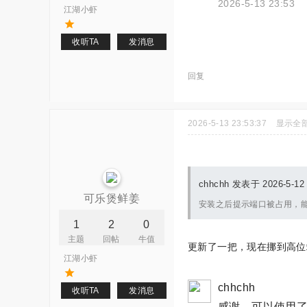
2026-5-13 23:53
江湖小虾
收听TA
发消息
回复
2026-5-13 23:53:37
显示全
chhchh 发表于 2026-5-12 
可乐煲鲜姜
安装之后提示端口被占用，
1
2
0
主题
回帖
牛值
更新了一把，现在挪到高位
江湖小虾
chhchh
收听TA
发消息
感谢，可以使用了