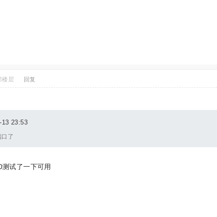
部楼层
回复
3 23:53
端口了
00测试了一下可用