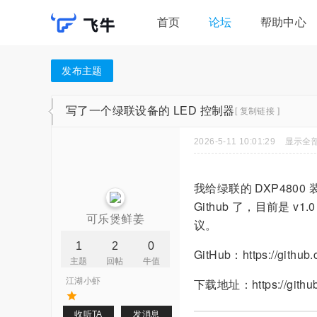
首页
论坛
帮助中心
发布主题
写了一个绿联设备的 LED 控制器
[ 复制链接 ]
2026-5-11 10:01:29
显示全
我给绿联的 DXP48
Github 了，目前是
可乐煲鲜姜
议。
1
2
0
GitHub：https://githu
主题
回帖
牛值
江湖小虾
下载地址：https://github
收听TA
发消息