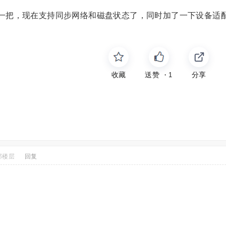
新了一把，现在支持同步网络和磁盘状态了，同时加了一下设备适
收藏
送赞
分享
・
1
部楼层
回复