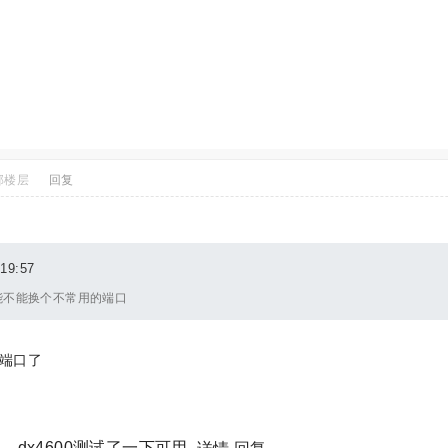
部楼层
回复
19:57
能不能换个不常用的端口
端口了
，dx4600测试了一下可用