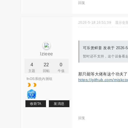
回复
2026-5-18 16:51:39
显示全
可乐煲鲜姜 发表于 2026-5-1
lzieee
暂时还不支持，这个设备看起来
4
22
0
主题
回帖
牛值
那只能等大佬有这个功夫了
fnOS系统内测组
https://github.com/miskc
收听TA
发消息
回复