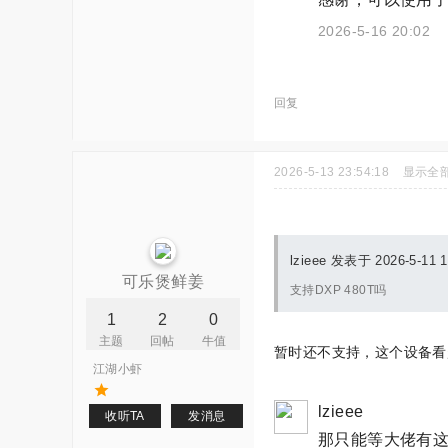
2026-5-16 20:02
回复
2026-5-13 23:54:18
显示全
lzieee 发表于 2026-5-11 1
可乐煲鲜姜
支持DXP 480T吗
1
2
0
主题
回帖
牛值
暂时还不支持，这个设备看
江湖小虾
lzieee
收听TA
发消息
那只能等大佬有