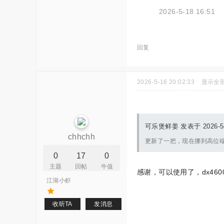
2026-5-18 16:51
回复
2026-5-16 20:02:33
显示全
可乐煲鲜姜 发表于 2026-5-1
chhchh
更新了一把，现在挪到高位
0
17
0
主题
回帖
牛值
感谢，可以使用了，dx46
江湖小虾
收听TA
发消息