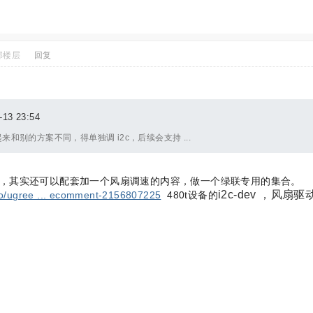
部楼层
回复
3 23:54
和别的方案不同，得单独调 i2c，后续会支持 ...
，其实还可以配套加一个风扇调速的内容，做一个绿联专用的集合。
i2c-dev ，风扇驱
oo/ugree ... ecomment-2156807225
480t设备的