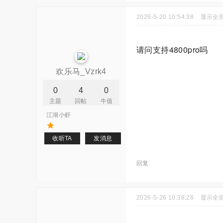
2026-5-20 10:54:38
显示全
请问支持4800pro吗
欢乐马_Vzrk4
0
4
0
主题
回帖
牛值
江湖小虾
收听TA
发消息
回复
2026-5-26 10:38:26
显示全