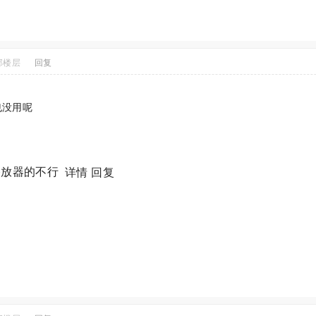
部楼层
回复
也没用呢
播放器的不行
详情
回复