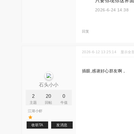
只要你现你这界面就
2026-6-24 14:38
回复
2026-6-12 13:25:14
显示全
插眼,感谢好心群友啊，
石头小小
2
20
0
主题
回帖
牛值
江湖小虾
收听TA
发消息