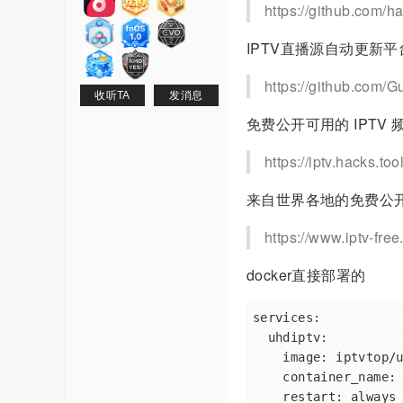
https://github.com/h
IPTV直播源自动更新
https://github.com/Gu
收听TA
发消息
免费公开可用的 IPTV 频道
https://iptv.hacks.too
来自世界各地的免费公开可
https://www.iptv-free
docker直接部署的
services:

  uhdiptv:

    image: iptvtop/uhdiptv:latest

    container_name: uhdiptv

    restart: always
