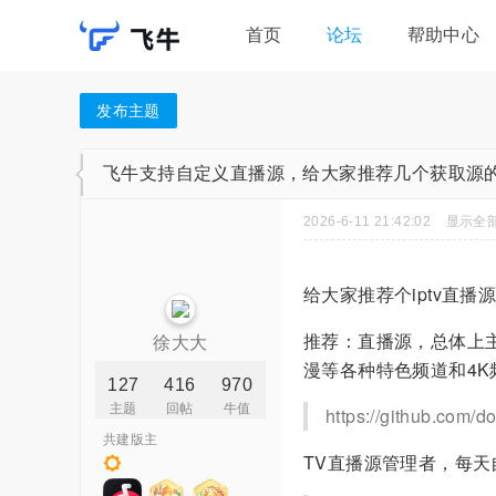
首页
论坛
帮助中心
发布主题
飞牛支持自定义直播源，给大家推荐几个获取源
2026-6-11 21:42:02
显示全
给大家推荐个iptv直
推荐：直播源，总体上主
徐大大
漫等各种特色频道和4K
127
416
970
主题
回帖
牛值
https://github.com/
共建版主
TV直播源管理者，每