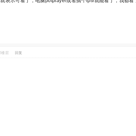
表示可看了，电脑potplayer或者搞个iptv就能看了，我
部楼层
回复