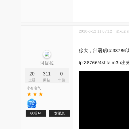
2026-6-12 11:07:12
显示全
徐大，部署后ip:38786访
ip:38766/4kfi
阿提拉
20
311
0
主题
回帖
牛值
小有名气
收听TA
发消息