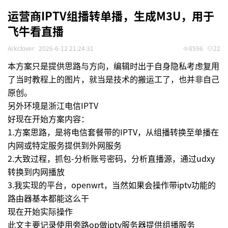
运营商IPTV组播转单播，生成M3U，用于
飞牛看直播
Arkclover
2026-6-12 21:24:31
8596
22
本方案只是提供思路与方向，编辑时出于自身隐私考虑复用
了当时教程上的图片，就当是技术的搬运工了，也并非自己
原创。
另外环境是浙江电信IPTV
好现在开始方案内容：
1.方案思路，是将电信套餐带的IPTV，从组播转换至单播在
内网或特定服务提供到外网服务
2.大致过程，抓包-分析账号密码，分析直播源，通过udxy
转换到内网播放
3.我实现的平台，openwrt，当然如果会操作带iptv功能的
路由器基本都能这么干
现在开始实际操作
此文主要记录使用旁路op做iptv服务器提供组播服务