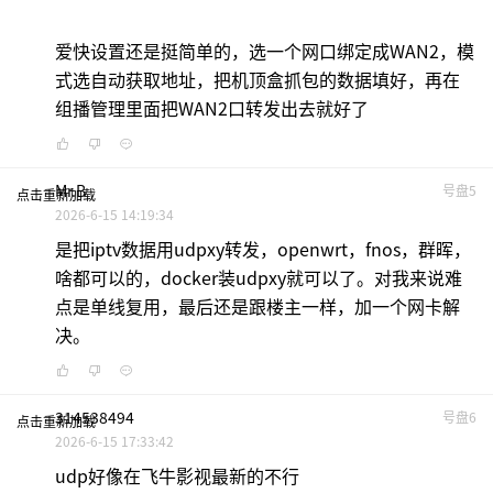
爱快设置还是挺简单的，选一个网口绑定成WAN2，模
式选自动获取地址，把机顶盒抓包的数据填好，再在
组播管理里面把WAN2口转发出去就好了
Mr.B
号盘5
点击重新加载
2026-6-15 14:19:34
是把iptv数据用udpxy转发，openwrt，fnos，群晖，
啥都可以的，docker装udpxy就可以了。对我来说难
点是单线复用，最后还是跟楼主一样，加一个网卡解
决。
314538494
号盘6
点击重新加载
2026-6-15 17:33:42
udp好像在飞牛影视最新的不行