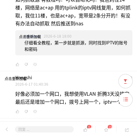
楼，网络是ac+ap 用的tplink的iptv网线复用，如何抓
取，我住11楼，也是ac+ap，宽带是2条分开的！有没
有办法自动抓取 然后推送到nas
Arkclover
2026-6-18 18:00
点击重新加载
仔细看全教程，第一步就是抓源，同时找到IPTV的账号
和密码
Hongshi
号盘9
点击重新加载
2026-6-17 01:40:36
好像必须加一个网口，我想使用VLAN 折腾3天没搞定
最后还是增加一个网口，拨号上网一个，iptv一个
Arkclover
号盘10
点击重新加载
楼主
6
14
回复 ...
2026-6-18 17:58:42