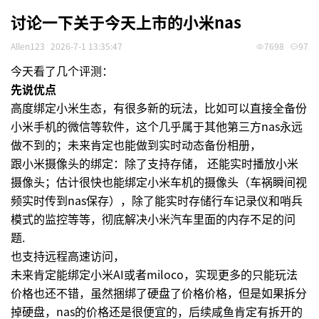
讨论一下关于今天上市的小米nas
Allen123
2026-7-1 13:35:47
7698
97
今天看了几个评测：
先说优点
高度绑定小米生态，有很多新的玩法，比如可以直接全备份
小米手机的微信等软件，这个几乎属于其他第三方nas永远
做不到的；未来肯定也能做到实时动态备份相册，
跟小米摄像头的绑定：除了支持存储， 还能实时播放小米
摄像头；估计很快也能绑定小米车机的摄像头（车祸瞬间视
频实时传到nas保存），除了能实时存储行车记录仪和哨兵
模式的监控等等，彻底解决小米汽车里面的内存不足的问
题.
也支持远程高速访问，
未来肯定能绑定小米AI或者miloco，实现更多的只能玩法
价格也还不错，虽然捆绑了硬盘了价格价格，但是如果拆分
掉硬盘，nas的价格还是很便宜的，后续咸鱼肯定有拆开的