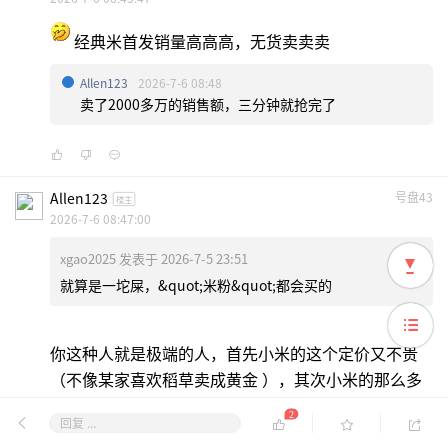
经典米首发销量高高高，无货卖卖卖
Allen123
2026-7-6 08:48
卖了2000多万的销售额，三分钟就抢完了
Allen123
号盘43
楼主
2026-7-6 08:47:00
xgao2025 发表于 2026-7-5 23:51
就算是一坨屎，&quot;米粉&quot;都会买的
你这种人就是极端的人，首先小米的这个定价又不贵
（不像某家喜欢稻草卖成黄金 ），其次小米的那么多
客户并不是每个都是跟你一样的nas玩家，喜欢折腾
2
回复 ...
docker，虚拟机，大部分人用到的最核心的功能就是