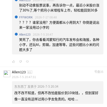
别动不动拿股票说事，再告诉你一点，最近小米股价涨
了30%了,等个把月小米增程车上市，轻松能回到30多
FFFWORK
2026-7-17 08:48
？？？？谁家没用？方便面都从小用到大？你倒是说出
来一家没用过小字的
Allen123
2026-7-5 20:47
笑死了，你去看看鸿蒙知行的汽车发布会和海报，各种
小字，还玩AI，剪辑，加速等等，这些问题比小米的问
题大多了
Allen123
号盘35
楼主
2026-7-5 20:47:31
东东西丁 发表于 2026-7-5 20:34
改不改不知道，但再不改怕是股价到10块钱，，但别家好
像一直没有这样过用小字去免责的。哈哈 ...