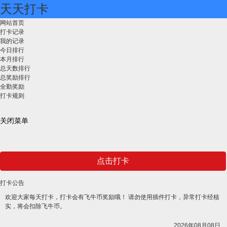
天天打卡
网站首页
打卡记录
我的记录
今日排行
本月排行
总天数排行
总奖励排行
全勤奖励
打卡规则
关闭菜单
点击打卡
打卡公告
欢迎大家每天打卡，打卡会有飞牛币奖励哦！ 请勿使用插件打卡，异常打卡经核
实，将会扣除飞牛币。
2026年08月08日