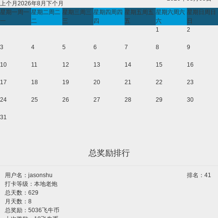
上个月
2026年8月
下个月
星期一
周一
星期二
周二
星期三
周三
星期四
周四
星期五
周五
星期六
周六
星期日
周日
一
二
三
四
五
六
日
1
2
3
4
5
6
7
8
9
10
11
12
13
14
15
16
17
18
19
20
21
22
23
24
25
26
27
28
29
30
31
总奖励排行
用户名：
jasonshu
排名：41
打卡等级：本地老炮
总天数：629
月天数：8
总奖励：5036飞牛币