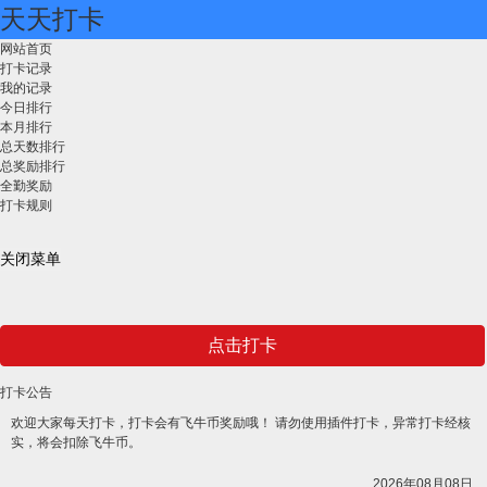
天天打卡
网站首页
打卡记录
我的记录
今日排行
本月排行
总天数排行
总奖励排行
全勤奖励
打卡规则
关闭菜单
点击打卡
打卡公告
欢迎大家每天打卡，打卡会有飞牛币奖励哦！ 请勿使用插件打卡，异常打卡经核
实，将会扣除飞牛币。
2026年08月08日