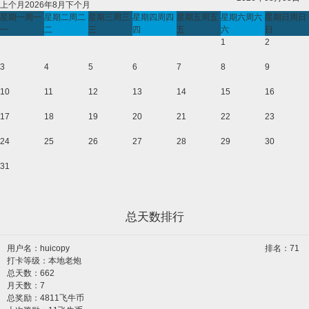
上个月
2026年8月
下个月
星期一
周一
星期二
周二
星期三
周三
星期四
周四
星期五
周五
星期六
周六
星期日
周日
一
二
三
四
五
六
日
1
2
3
4
5
6
7
8
9
10
11
12
13
14
15
16
17
18
19
20
21
22
23
24
25
26
27
28
29
30
31
总天数排行
用户名：
huicopy
排名：71
打卡等级：本地老炮
总天数：662
月天数：7
总奖励：4811飞牛币