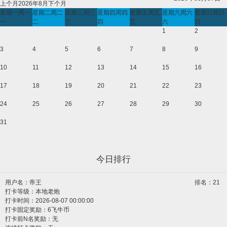
上个月
2026年8月
下个月
星期一
周一
星期二
周二
星期三
周三
星期四
周四
星期五
周五
星期六
周六
星期日
周日
一
二
三
四
五
六
日
1
2
3
4
5
6
7
8
9
10
11
12
13
14
15
16
17
18
19
20
21
22
23
24
25
26
27
28
29
30
31
今日排行
用户名：
帝王
排名：21
打卡等级：本地老炮
打卡时间：2026-08-07 00:00:00
打卡固定奖励：6飞牛币
打卡前N名奖励：无