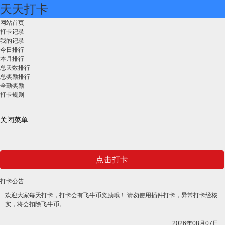
天天打卡
网站首页
打卡记录
我的记录
今日排行
本月排行
总天数排行
总奖励排行
全勤奖励
打卡规则
关闭菜单
点击打卡
打卡公告
欢迎大家每天打卡，打卡会有飞牛币奖励哦！ 请勿使用插件打卡，异常打卡经核
实，将会扣除飞牛币。
2026年08月07日