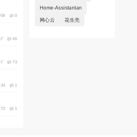
Home-Assistantan
958
0
网心云
花生壳
67
46
57
73
134
1
772
1