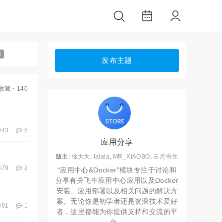
3
发布主题
收藏
・140
943
5
应用分享
版主:
徐大大
,
lalala
,
MR_XIAOBO
,
玉尺书生
679
2
“应用中心&Docker”模块专注于讨论和
分享有关飞牛应用中心应用以及Docker
安装、应用部署以及相关问题的解决方
案。无论你是初学者还是资深技术爱好
391
1
者，这里都能为你提供支持和交流的平