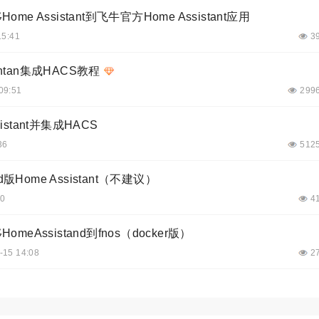
Home Assistant到飞牛官方Home Assistant应用
15:41
3
antan集成HACS教程
09:51
299
sistant并集成HACS
36
512
d版Home Assistant（不建议）
00
4
HomeAssistand到fnos（docker版）
-15 14:08
2