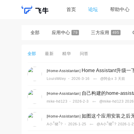
首页
论坛
帮助中心
全部
应用中心
三方应用
79
495
节点小宝
Ollama
Chromium
9
7
3
qBittorrent
其他
花生壳
全部
最新
精华
问答
34
84
6
Home-Assistantan
网心云
14
6
Home Assistant升级
[
Home-Assistantan
]
LouisWdey
・
2026-3-16
@阿会x
3 天前
自己构建的home-assi
[
Home-Assistantan
]
mike-hd123
・
2026-2-3
@mike-hd123
2026
如图这个应用安装之后
[
Home-Assistantan
]
A小ྂ猪ྂ?
・
2026-1-25
@A小ྂ猪ྂ?
2026-1-2