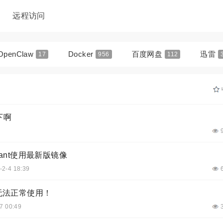
远程访问
OpenClaw
Docker
百度网盘
迅雷
17
956
112
Navidrome
Alist小雅
Lucky
19
11
7
Jellyfin媒体服务器
1Panel
青龙面板
6
27
7
一下啊
stant使用最新版镜像
-2-4 18:39
无法正常使用！
7 00:49