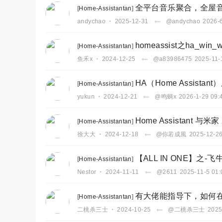
全平台音乐聚合，全屋音响联
[
Home-Assistantan
]
andychao
・
2025-12-31
@andychao
2026-6
homeassist之ha_wi
[
Home-Assistantan
]
鱼禾x
・
2024-12-25
@a83986475
2025-11-
HA（Home Assis
[
Home-Assistantan
]
yukun
・
2024-12-21
@鸣蜩x
2026-1-29 09:
Home Assistant 与米
[
Home-Assistantan
]
徐大大
・
2024-12-18
@你若成風
2025-12-26
【ALL IN ONE】之-飞牛
[
Home-Assistantan
]
Nestor
・
2024-11-11
@2611
2025-11-5 01:
有大佬能指导下，如何在fnos
[
Home-Assistantan
]
二桃杀三士
・
2024-10-25
@二桃杀三士
2025