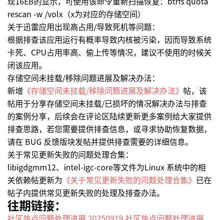
现16EB的显示，可使用该命令重新扫描恢复：btrfs quota
rescan -w /volx（x为对应的存储空间）
关于迅雷应用出现高占用/导致死机等问题：
根据排查该应用运行有概率导致内核被污染，因而导致系统
卡死、CPU占用率高、偷上传等情况，建议不使用的时候关
闭该应用。
存储空间未挂载/移除问题进展及解决办法：
新增
《存储空间未挂载/移除问题进展及解决办法》
帖，该
帖用于分享存储空间未挂载/已损坏的情况解决办法与排查
的案例分享，后续会在评论区陆续更新更多案例给大家提供
排查思路，若您需要提供排查信息，或寻求协助恢复数据，
请在 BUG 反馈版块发帖并提供排查需要的详细信息。
关于常见更新失败的问题处理合集：
libigdgmm12、intel-igc-core等文件为Linux 系统中的相
关依赖帖更新为
《关于常见更新失败的问题处理合集》
已在
帖子内提供常见更新失败的处理及排查办法。
往期链接：
社区热点问题处理进展 20250919
社区热点问题处理进展