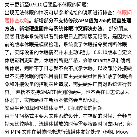
关于更新至0.9.10后硬盘不休眠的问题：
出现无法休眠的情况可以参考链接的说明进行排查：
休眠问
题排查攻略
。
新增部分不支持修改APM值为255的硬盘处理
方法，新增硬盘固件与系统休眠冲突解决办法。
部分朋友
疑惑旧版本系统可以看到休眠日志而新版无记录，是因为以
前的版本休眠是模糊检测，系统发了休眠指令就判断休眠
了，实际设备的休眠情况并未主动识别。 0.9.10版本自定义
休眠逻辑更新后，休眠判断更严格，会靠smart信息准确判
断休眠，判断不了日志就不会不展示休眠。以及部分外接硬
盘不支持休眠的情况目前排查主要是硬盘固件屏蔽了休眠指
令和外接设备的控制芯片造成，需要硬件厂商对系统进行兼
容。 包括不支持SMART检测的硬件，也不会在日志记录为
休眠了，实际硬盘在新版本依然会自动休眠。
安卓平台加载MP4媒体类型，时间较长的问题
由于MP4格式主要为文件系统设计，在存储的时候，音频与
视频比较随机，流媒体播放的时候需要按照时间去匹配；部
分 MP4 文件在封装时未进行流媒体友好处理（例如 Moov